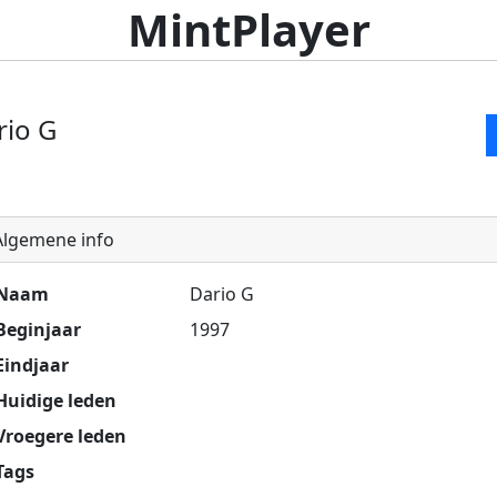
MintPlayer
rio G
lgemene info
Naam
Dario G
Beginjaar
1997
Eindjaar
Huidige leden
Vroegere leden
Tags