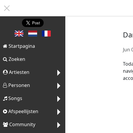
Da
Startpagina
Jun 
Zoeken
Toda
navi
Artiesten
acco
Personen
Alle artiesten
Artiest toevoegen
Songs
Alle personen
Persoon toevoegen
Afspeellijsten
Favoriete artiesten
Alle songs
Song toevoegen
Favoriete personen
Mijn afspeellijsten
Community