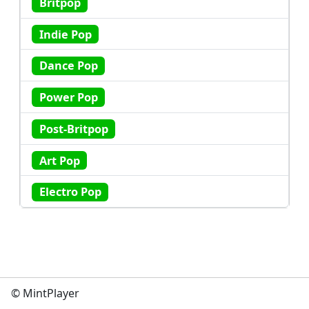
Britpop
Indie Pop
Dance Pop
Power Pop
Post-Britpop
Art Pop
Electro Pop
© MintPlayer